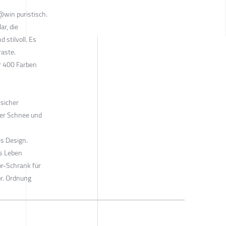
@win puristisch.
ar, die
 stilvoll. Es
aste.
r 400 Farben
sicher
ber Schnee und
es Design.
as Leben
or-Schrank für
r. Ordnung