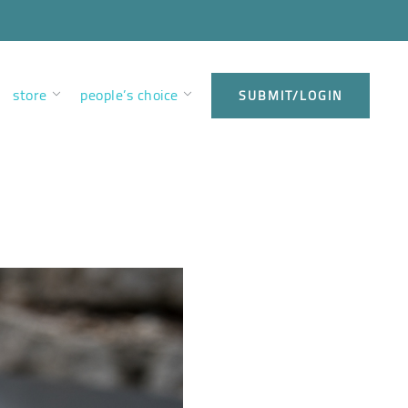
store
people’s choice
SUBMIT/LOGIN