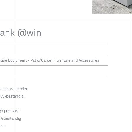
rank @win
rcise Equipment / Patio/Garden Furniture and Accessories
konschrank oder
 uv-beständig.
igh pressure
 % beständig
sse.